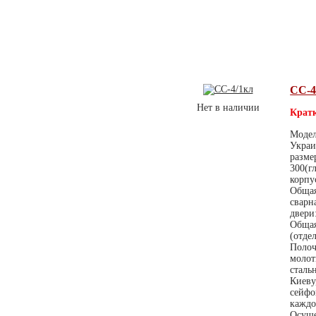
СС-4
Нет в наличии
Кратк
Модел
Украи
разме
300(г
корпу
Общая
сварн
двери
Общая
(отде
Полоч
молот
сталь
Киеву
сейфо
каждо
Осуще