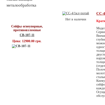
металообработка
СС-4
Топ продаж
Нет в наличии
Кратк
Сейфы огнеупорные,
Модел
противовзломные
Серви
СВ-107-11
Внешн
глуби
Цена: 12900.00 грн.
можно
однос
толщи
двуст
наруж
толщи
(отде
Полоч
молот
сталь
Киеву
сейфо
каждо
Осуще
обслу