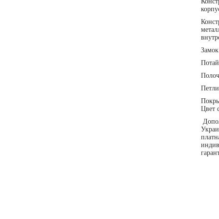
Конст
корпу
Конст
метал
внутр
Замок
Потай
Поло
Петли
Покры
Цвет 
Допол
Украи
платн
индив
гаран