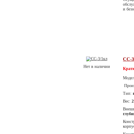
обслу
и без
СС-3
Нет в наличии
Кратк
Моде
Прои
Тип:
Вес:
2
Внешн
глуби
Конст
корпу