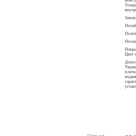
Конст
Толщи
внутр
Замок
Потай
Поло
Петл
Покры
Цвет 
Допол
Украи
платн
индив
гаран
устан