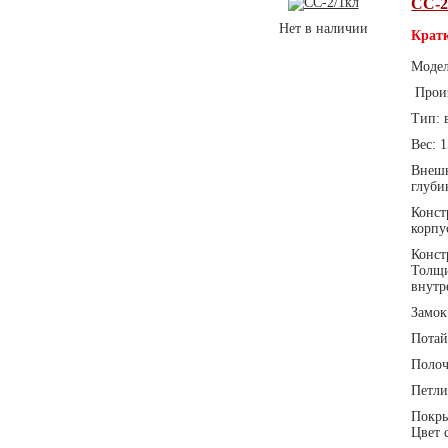
СС-2
Нет в наличии
Кратк
Модел
Произ
Тип: 
Вес: 1
Внешн
глуби
Конст
корпу
Конст
Толщи
внутр
Замок
Потай
Полоч
Петли
Покры
Цвет 