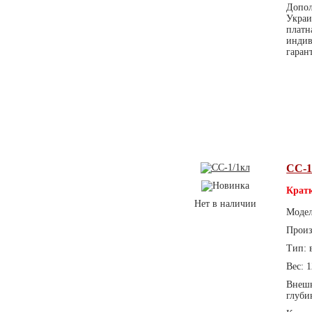
Допол
Украи
платн
индив
гаран
СС-1
Кратк
Нет в наличии
Модел
Произ
Тип: 
Вес: 1
Внешн
глуби