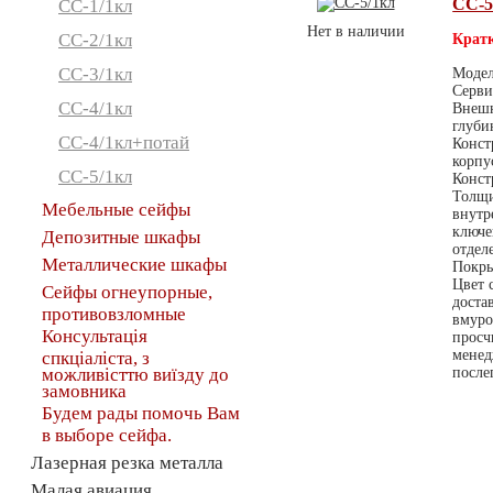
СС-5
СС-1/1кл
Нет в наличии
СС-2/1кл
Кратк
СС-3/1кл
Модел
Серви
СС-4/1кл
Внешн
глуби
СС-4/1кл+потай
Конст
корпу
СС-5/1кл
Конст
Толщи
Мебельные сейфы
внутр
ключе
Депозитные шкафы
отдел
Металлические шкафы
Покры
Цвет 
Сейфы огнеупорные,
доста
противовзломные
вмуро
Консультація
просч
менед
спкціаліста, з
можливісттю виїзду до
после
замовника
Будем рады помочь Вам
в выборе сейфа.
Лазерная резка металла
Малая авиация